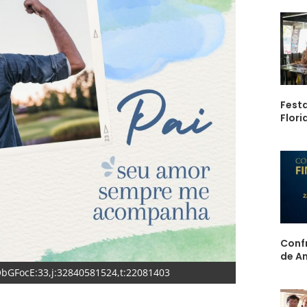
Festa
Flori
Confr
de A
QbGFocE:33,j:32840581524,t:22081403