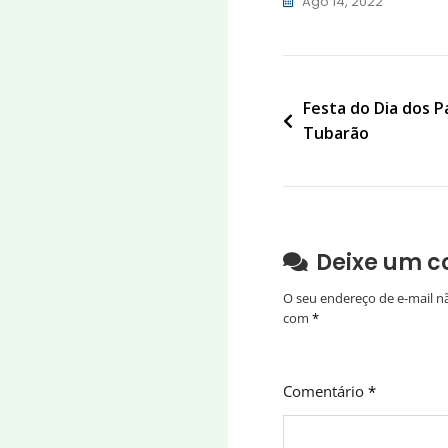
Ago 14, 2022
Navegação
Festa do Dia dos P
Tubarão
de
Post
Deixe um c
O seu endereço de e-mail n
com
*
Comentário
*