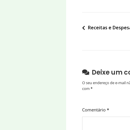
Navegação
Receitas e Despe
de
Post
Deixe um c
O seu endereço de e-mail n
com
*
Comentário
*