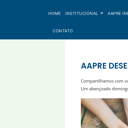
Skip
to
HOME
INSTITUCIONAL
AAPRE I
content
CONTATO
AAPRE DESE
Compartilhamos com v
Um abençoado domingo 