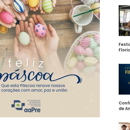
Festa
Flori
Confr
de A