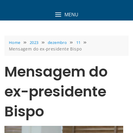
Skip
to
MENU
content
Home
2023
dezembro
11
Mensagem do ex-presidente Bispo
Mensagem do
ex-presidente
Bispo